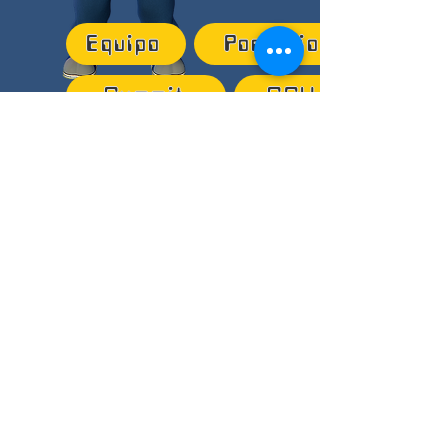
Equipo
Portfolio
Summit
SGX
SPATIALGINEERS
POWERED BY: THE HIGH CREATORS GROUP
info@spatialgineers.com