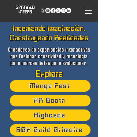
SPATIALG
INEERS
Ingeniando Imaginación,
Construyendo Realidades
Creadores de experiencias interactivas
que fusionan creatividad y tecnología
para marcas listas para evolucionar.
Explora
Mango Fest
XR Booth
Highcade
SGX Guild Grimoire