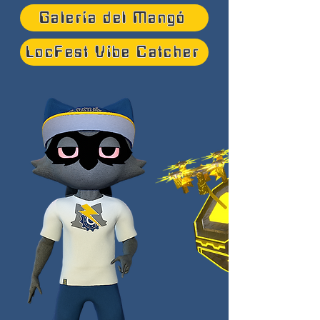
Galería del Mangó
LocFest Vibe Catcher