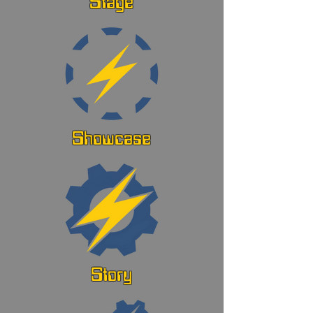
Stage
Showcase
Story